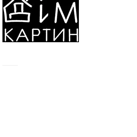
Де купити найкращі картини в Києві? Звичайно, в
галереї «Дім картин» на Андріївському узвозі!
Категорії
Абстракція
Акція
Акварелі
Анімалістика
Графіка
Жанрові
Картини для інтер'єру
Картини на подарунок