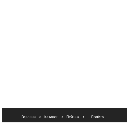
Морський
пейзаж
Натюрморт
Пейзаж
Сюрреалізм
Скульптура
Про нас
Оплата та
доставка
Повернення
товару
Контакти
Menu
Головна
>
Каталог
>
Пейзаж
>
Полісся
Полісся