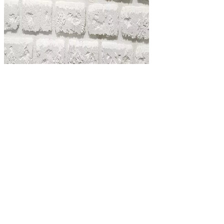
Абстракція
,
Картини для інтер'єру
,
Картини олією
Гармонія
4000
₴
Розмір: 40 х 50