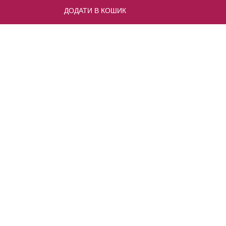
ДОДАТИ В КОШИК
ощук
тні