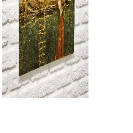
Жанрові
,
Картини для інтер'єру
,
Сюрреалізм
Сон штурмана життя
32000
₴