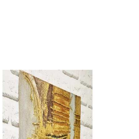
Жанрові
,
Картини на подарунок
,
Картини олією
,
Мініатюри
Час на каву
2500
₴
Розмір: 25 x 25