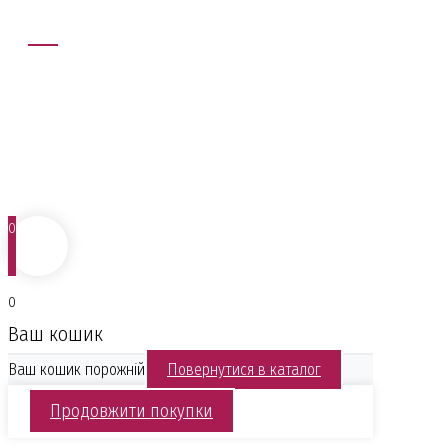
ВТ - НД: 11:00 - 19:00
Понеділок: вихідний
ПРИЄДНУЙТЕСЬ ДО НАС
Facebook
Instagram
© 2025 Всі права захищено
0
0
Ваш кошик
Ваш кошик порожній
Повернутися в каталог
Продовжити покупки