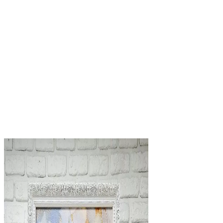
фестивалі “Мистецтво співдружності
слов’янських народів”.
У 1997 році отримала одну з трьох премій за
Кращий дебют “Київська пектораль”.
Перша премія за кращу сценографію на
Міжнародному фестивалі у Румунії
Член Національної спілки художників України
(1995).
Педагогічний стаж з 2001 по 2023 рр.
Схожі товари