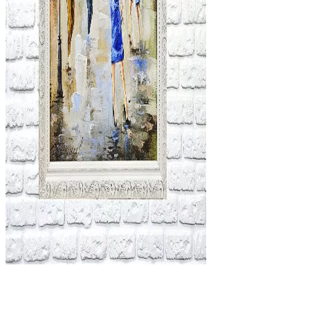
Міський пейзаж
,
Жанрові
,
Картини на подарунок
Прогулянка Андріївським